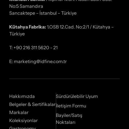
No:5 Samandıra
Sancaktepe – İstanbul – Türkiye
Kütahya Fabrika:
1.OSB 12.Cad. No:2/1 / Kütahya –
Türkiye
T: +90 216 311 5620 - 21
E: marketing@idfine.com.tr
Hakkımızda
Sürdürülebilir Uyum
Belgeler & Sertifikalar
İletişim Formu
Markalar
Bayiler/Satış
Koleksiyonlar
Noktaları
Gastronomy