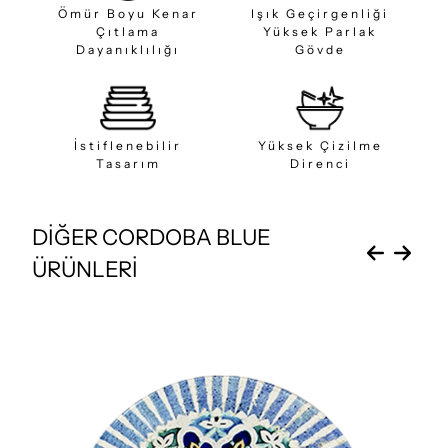
Ömür Boyu Kenar
Işık Geçirgenliği
Çıtlama
Yüksek Parlak
Dayanıklılığı
Gövde
İstiflenebilir
Yüksek Çizilme
Tasarım
Direnci
DİĞER CORDOBA BLUE
ÜRÜNLERİ