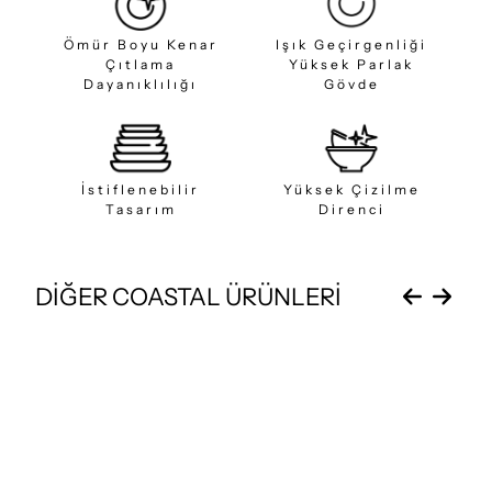
Ömür Boyu Kenar
Işık Geçirgenliği
Çıtlama
Yüksek Parlak
Dayanıklılığı
Gövde
İstiflenebilir
Yüksek Çizilme
Tasarım
Direnci
DİĞER COASTAL ÜRÜNLERİ