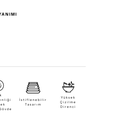
YANIMI
ık
Yüksek
enliği
İstiflenebilir
Çizilme
sek
Tasarım
Direnci
 Gövde