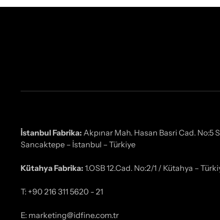
İstanbul Fabrika:
Akpınar Mah. Hasan Basri Cad. No:5 
Sancaktepe – İstanbul – Türkiye
Kütahya Fabrika:
1.OSB 12.Cad. No:2/1 / Kütahya – Türki
T: +90 216 311 5620 - 21
E: marketing@idfine.com.tr