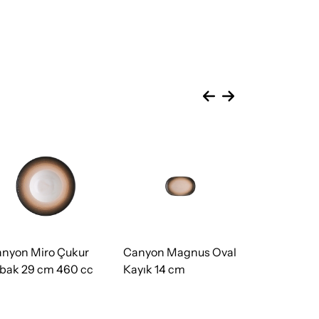
nyon Miro Çukur
Canyon Magnus Oval
Canyon Ma
bak 29 cm 460 cc
Kayık 14 cm
Kayık 28 c