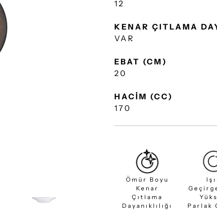
12
KENAR ÇITLAMA DA
VAR
EBAT (CM)
20
HACİM (CC)
170
Ömür Boyu
Iş
Kenar
Geçirg
Çıtlama
Yük
Dayanıklılığı
Parlak