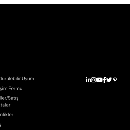
dürülebilir Uyum
tişim Formu
iler/Satış
taları
nlikler
g