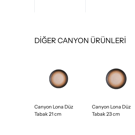
DİĞER CANYON ÜRÜNLERİ
ona Düz
Canyon Lona Düz
Canyon Lona Düz
cm
Tabak 21 cm
Tabak 23 cm