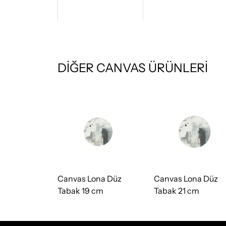
DİĞER CANVAS ÜRÜNLERİ
na Düz
Canvas Lona Düz
Canvas Lona Düz
cm
Tabak 19 cm
Tabak 21 cm