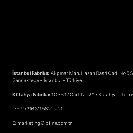
İstanbul Fabrika:
Akpınar Mah. Hasan Basri Cad. No:5 
Sancaktepe – İstanbul – Türkiye
Kütahya Fabrika:
1.OSB 12.Cad. No:2/1 / Kütahya – Türki
T: +90 216 311 5620 - 21
E: marketing@idfine.com.tr