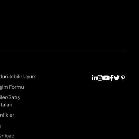
dürülebilir Uyum
tişim Formu
iler/Satış
taları
nlikler
g
wnload