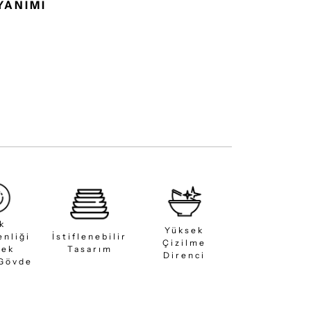
YANIMI
ık
Yüksek
enliği
İstiflenebilir
Çizilme
sek
Tasarım
Direnci
 Gövde