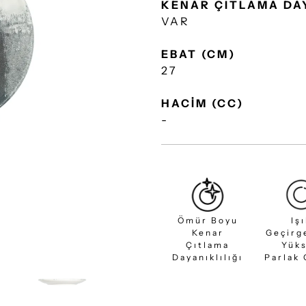
KENAR ÇITLAMA DA
VAR
EBAT (CM)
27
HACİM (CC)
-
Ömür Boyu
Iş
Kenar
Geçirg
Çıtlama
Yük
Dayanıklılığı
Parlak