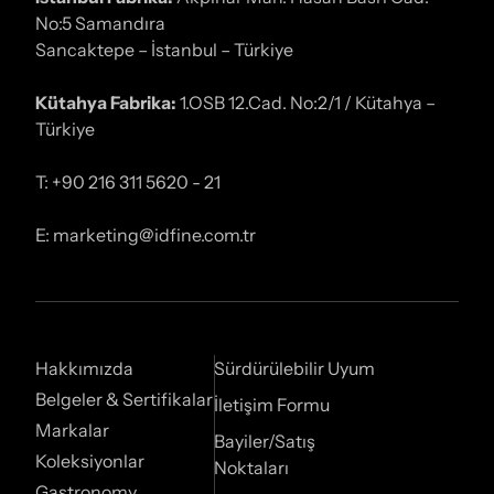
No:5 Samandıra
Sancaktepe – İstanbul – Türkiye
Kütahya Fabrika:
1.OSB 12.Cad. No:2/1 / Kütahya –
Türkiye
T: +90 216 311 5620 - 21
E: marketing@idfine.com.tr
Hakkımızda
Sürdürülebilir Uyum
Belgeler & Sertifikalar
İletişim Formu
Markalar
Bayiler/Satış
Koleksiyonlar
Noktaları
Gastronomy