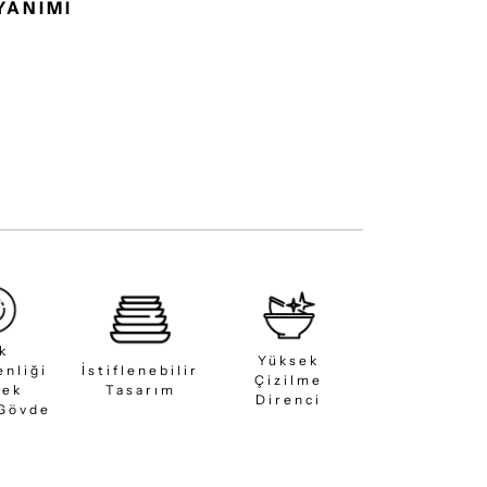
YANIMI
ık
Yüksek
enliği
İstiflenebilir
Çizilme
sek
Tasarım
Direnci
 Gövde