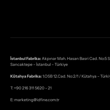
İstanbul Fabrika:
Akpınar Mah. Hasan Basri Cad. No:5 
Sancaktepe – İstanbul – Türkiye
Kütahya Fabrika:
1.OSB 12.Cad. No:2/1 / Kütahya – Türki
T: +90 216 311 5620 - 21
E: marketing@idfine.com.tr