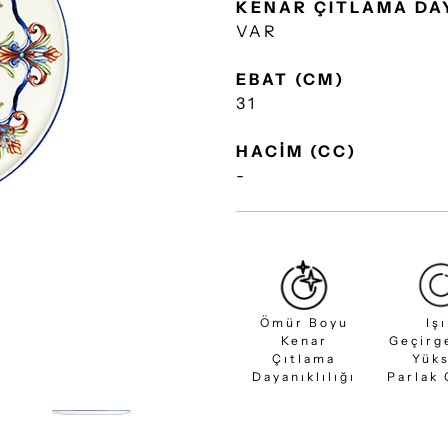
KENAR ÇITLAMA DA
VAR
EBAT (CM)
31
HACİM (CC)
-
Ömür Boyu
Iş
Kenar
Geçirg
Çıtlama
Yük
Dayanıklılığı
Parlak