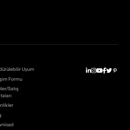
dürülebilir Uyum
tişim Formu
iler/Satış
taları
nlikler
g
wnload