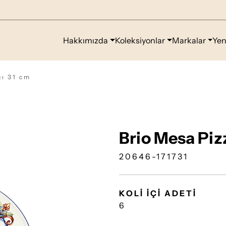
Hakkımızda
Koleksiyonlar
Markalar
Yen
ğı 31 cm
Brio Mesa Piz
20646-171731
KOLİ İÇİ ADETİ
6