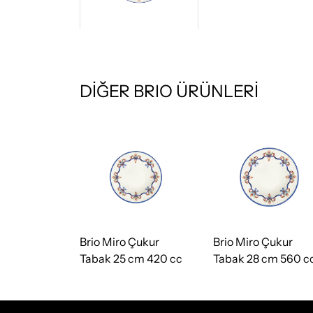
DİĞER BRIO ÜRÜNLERİ
Brio Miro Çukur
Brio Miro Çukur
Tabak 25 cm 420 cc
Tabak 28 cm 560 c