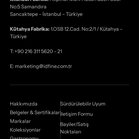
No:5 Samandıra
Sancaktepe – İstanbul – Türkiye
Kütahya Fabrika:
1.OSB 12.Cad. No:2/1 / Kütahya –
Türkiye
T: +90 216 311 5620 - 21
E: marketing@idfine.com.tr
Hakkımızda
Sürdürülebilir Uyum
Belgeler & Sertifikalar
İletişim Formu
Markalar
Bayiler/Satış
Koleksiyonlar
Noktaları
Gastronomy