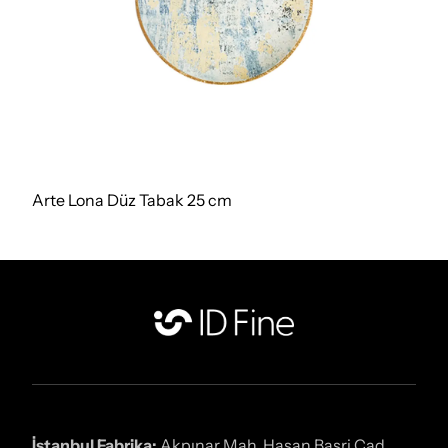
Arte Lona Düz Tabak 25 cm
İstanbul Fabrika:
Akpınar Mah. Hasan Basri Cad.