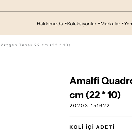
Hakkımızda
Koleksiyonlar
Markalar
Yen
örtgen Tabak 22 cm (22 * 10)
Amalfi Quadr
cm (22 * 10)
20203-151622
KOLİ İÇİ ADETİ