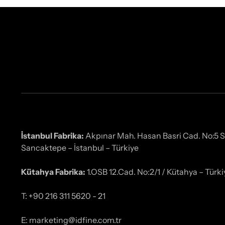
İstanbul Fabrika:
Akpınar Mah. Hasan Basri Cad. No:5 
Sancaktepe – İstanbul – Türkiye
Kütahya Fabrika:
1.OSB 12.Cad. No:2/1 / Kütahya – Türki
T: +90 216 311 5620 - 21
E: marketing@idfine.com.tr