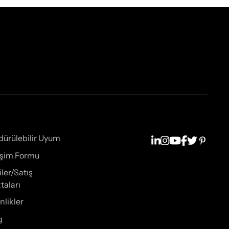
dürülebilir Uyum
tişim Formu
iler/Satış
taları
nlikler
g