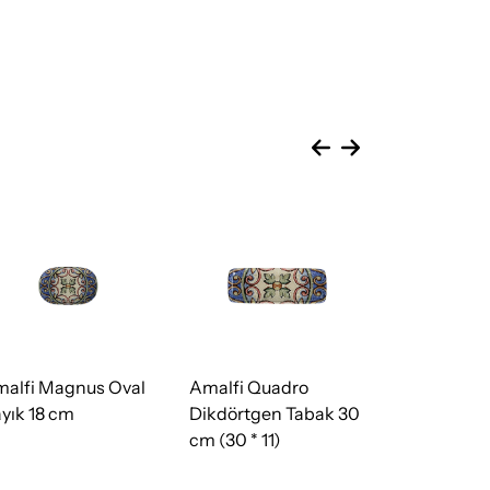
alfi Magnus Oval
Amalfi Quadro
Amalfi Qua
yık 18 cm
Dikdörtgen Tabak 30
Dikdörtgen 
cm (30 * 11)
cm (10 * 7)