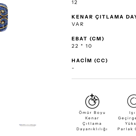
12
KENAR ÇITLAMA DA
VAR
EBAT (CM)
22 * 10
HACİM (CC)
-
Ömür Boyu
Iş
Kenar
Geçirg
Çıtlama
Yük
Dayanıklılığı
Parlak