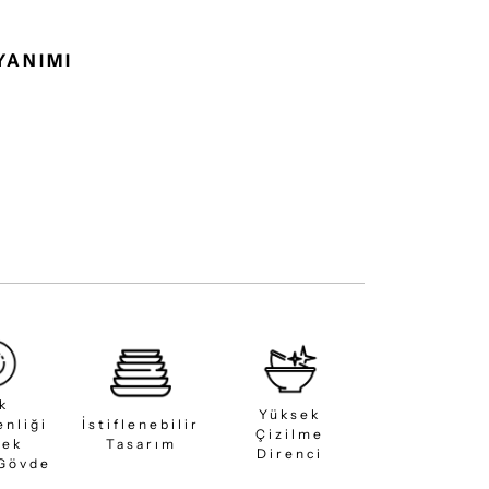
YANIMI
ık
Yüksek
enliği
İstiflenebilir
Çizilme
sek
Tasarım
Direnci
 Gövde