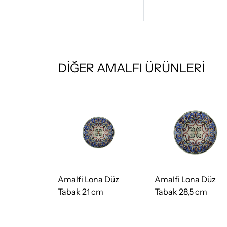
DİĞER AMALFI ÜRÜNLERİ
na Düz
Amalfi Lona Düz
Amalfi Lona Düz
cm
Tabak 21 cm
Tabak 28,5 cm