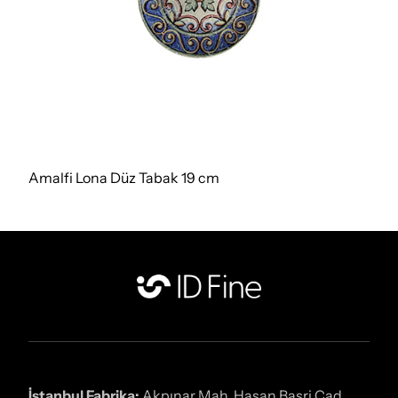
Amalfi Lona Düz Tabak 19 cm
İstanbul Fabrika:
Akpınar Mah. Hasan Basri Cad.