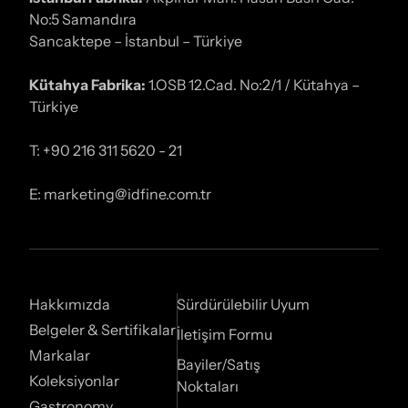
No:5 Samandıra
Sancaktepe – İstanbul – Türkiye
Kütahya Fabrika:
1.OSB 12.Cad. No:2/1 / Kütahya –
Türkiye
T: +90 216 311 5620 - 21
E: marketing@idfine.com.tr
Hakkımızda
Sürdürülebilir Uyum
Belgeler & Sertifikalar
İletişim Formu
Markalar
Bayiler/Satış
Koleksiyonlar
Noktaları
Gastronomy