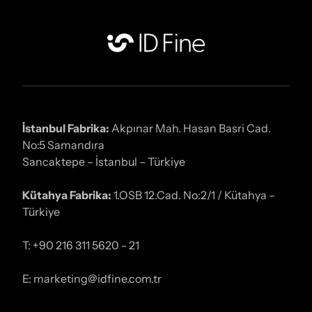
İstanbul Fabrika:
Akpınar Mah. Hasan Basri Cad.
No:5 Samandıra
Sancaktepe – İstanbul – Türkiye
Kütahya Fabrika:
1.OSB 12.Cad. No:2/1 / Kütahya –
Türkiye
T: +90 216 311 5620 - 21
E: marketing@idfine.com.tr