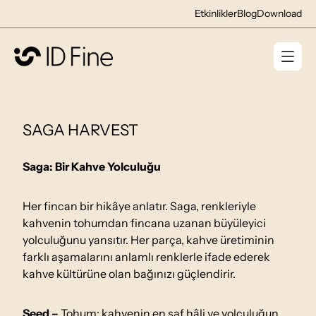
Etkinlikler
Blog
Download
SAGA HARVEST
Saga: Bir Kahve Yolculuğu
Her fincan bir hikâye anlatır. Saga, renkleriyle
kahvenin tohumdan fincana uzanan büyüleyici
yolculuğunu yansıtır. Her parça, kahve üretiminin
farklı aşamalarını anlamlı renklerle ifade ederek
kahve kültürüne olan bağınızı güçlendirir.
Seed –
Tohum; kahvenin en saf hâli ve yolculuğun