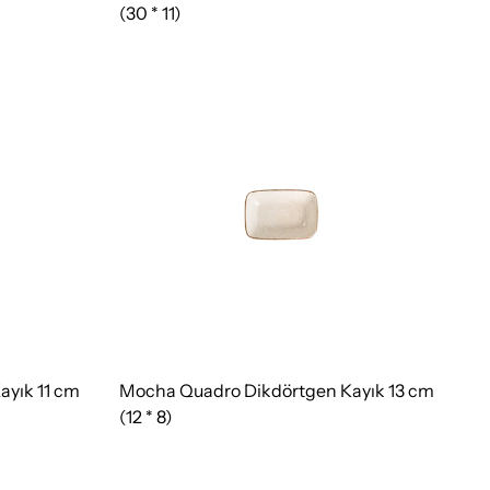
(30 * 11)
yık 11 cm
Mocha Quadro Dikdörtgen Kayık 13 cm
(12 * 8)