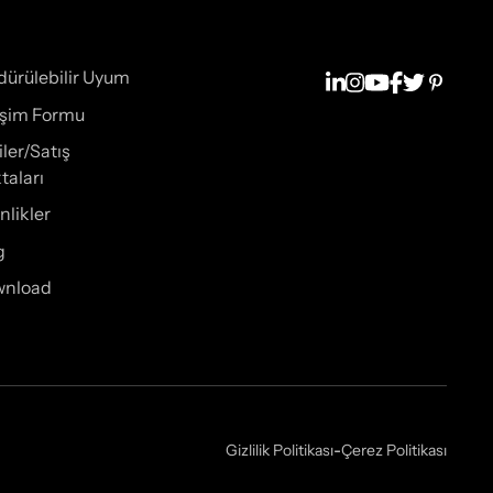
dürülebilir Uyum
tişim Formu
iler/Satış
taları
nlikler
g
wnload
Gizlilik Politikası
-
Çerez Politikası